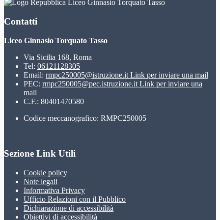
Liceo Ginnasio Torquato Tasso
Contatti
Liceo Ginnasio Torquato Tasso
Via Sicilia 168, Roma
Tel:
06121128305
Email:
rmpc250005@istruzione.it
Link per inviare una mail
PEC:
rmpc250005@pec.istruzione.it
Link per inviare una
mail
C.F.: 80401470580
Codice meccanografico: RMPC250005
Sezione Link Utili
Cookie policy
Note legali
Informativa Privacy
Ufficio Relazioni con il Pubblico
Dichiarazione di accessibilità
Obiettivi di accessibilità