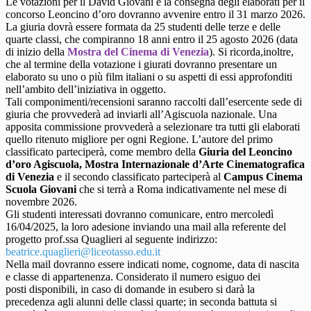
Le votazioni per il David Giovani e la consegna degli elaborati per il
concorso Leoncino d’oro dovranno avvenire entro il 31 marzo 2026.
La giuria dovrà essere formata da 25 studenti delle terze e delle
quarte classi, che compiranno 18 anni entro il 25 agosto 2026 (data
di inizio della
Mostra del Cinema di Venezia
). Si ricorda,inoltre,
che al termine della votazione i giurati dovranno presentare un
elaborato su uno o più film italiani o su aspetti di essi approfonditi
nell’ambito dell’iniziativa in oggetto.
Tali componimenti/recensioni saranno raccolti dall’esercente sede di
giuria che provvederà ad inviarli all’Agiscuola nazionale. Una
apposita commissione provvederà a selezionare tra tutti gli elaborati
quello ritenuto migliore per ogni Regione. L’autore del primo
classificato parteciperà, come membro della
Giuria del Leoncino
d’oro Agiscuola, Mostra Internazionale d’Arte Cinematografica
di Venezia
e il secondo classificato parteciperà al
Campus Cinema
Scuola Giovani
che si terrà a Roma indicativamente nel mese di
novembre 2026.
Gli studenti interessati dovranno comunicare, entro mercoledì
16/04/2025, la loro adesione inviando una mail alla referente del
progetto prof.ssa Quaglieri al seguente indirizzo:
beatrice.quaglieri@liceotasso.edu.it
Nella mail dovranno essere indicati nome, cognome, data di nascita
e classe di appartenenza. Considerato il numero esiguo dei
posti disponibili, in caso di domande in esubero si darà la
precedenza agli alunni delle classi quarte; in seconda battuta si