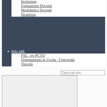
Inclusione
Formazione Docenti
Modulistica Docenti
Sicurezza
Info utili
FSL - ex PCTO
Orientamento in Uscita - Università
Tirocini
Campo di ricerca per le pagine del sito