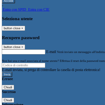
-
Entra con SPID
Entra con CIE
Seleziona utente
button close
×
Recupero password
button close
×
E-mail
Verrà inviato un messaggio all'indirizz
Non hai una e-mail associata al nome utente? Effettua il reset della password tram
E-mail inviata, si prega di controllare la casella di posta elettronica!
Errore
Chiudi
Successo
Chiudi
Informazione