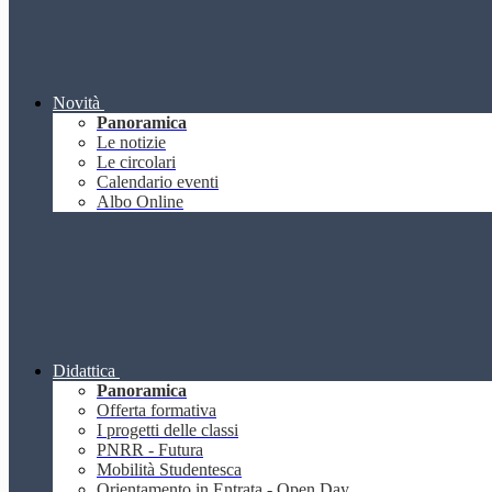
Novità
Panoramica
Le notizie
Le circolari
Calendario eventi
Albo Online
Didattica
Panoramica
Offerta formativa
I progetti delle classi
PNRR - Futura
Mobilità Studentesca
Orientamento in Entrata - Open Day