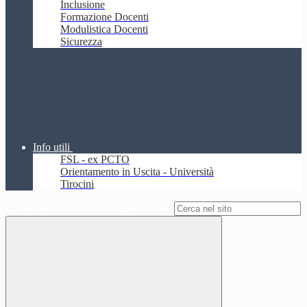
Inclusione
Formazione Docenti
Modulistica Docenti
Sicurezza
Info utili
FSL - ex PCTO
Orientamento in Uscita - Università
Tirocini
Campo di ricerca per le pagine del sito