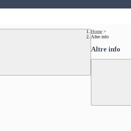
Home
>
Altre info
Altre info