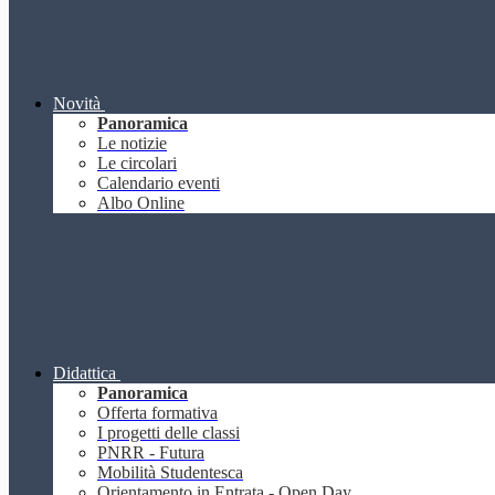
Novità
Panoramica
Le notizie
Le circolari
Calendario eventi
Albo Online
Didattica
Panoramica
Offerta formativa
I progetti delle classi
PNRR - Futura
Mobilità Studentesca
Orientamento in Entrata - Open Day