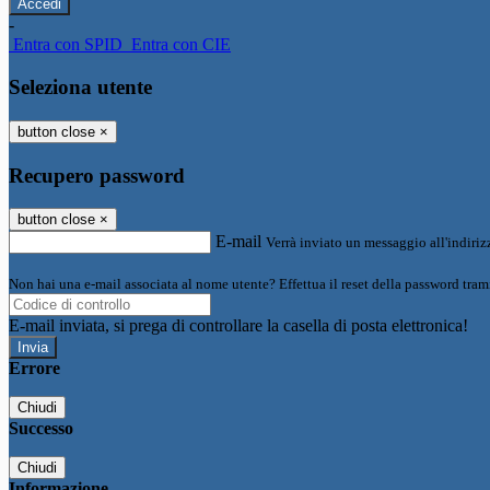
-
Entra con SPID
Entra con CIE
Seleziona utente
button close
×
Recupero password
button close
×
E-mail
Verrà inviato un messaggio all'indirizz
Non hai una e-mail associata al nome utente? Effettua il reset della password tram
E-mail inviata, si prega di controllare la casella di posta elettronica!
Errore
Chiudi
Successo
Chiudi
Informazione