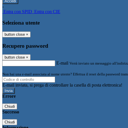
-
Entra con SPID
Entra con CIE
Seleziona utente
button close
×
Recupero password
button close
×
E-mail
Verrà inviato un messaggio all'indirizz
Non hai una e-mail associata al nome utente? Effettua il reset della password tram
E-mail inviata, si prega di controllare la casella di posta elettronica!
Errore
Chiudi
Successo
Chiudi
Informazione