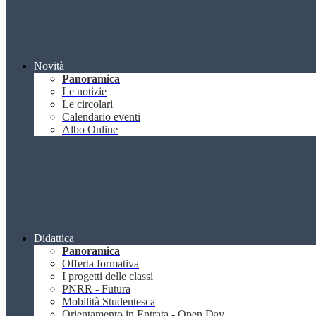
Novità
Panoramica
Le notizie
Le circolari
Calendario eventi
Albo Online
Didattica
Panoramica
Offerta formativa
I progetti delle classi
PNRR - Futura
Mobilità Studentesca
Orientamento in Entrata - Open Day