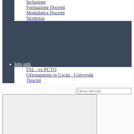
Inclusione
Formazione Docenti
Modulistica Docenti
Sicurezza
Info utili
FSL - ex PCTO
Orientamento in Uscita - Università
Tirocini
Campo di ricerca per le pagine del sito