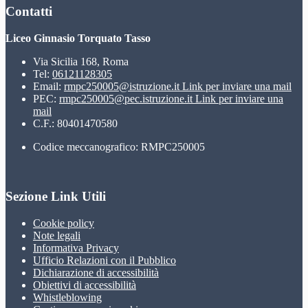
Contatti
Liceo Ginnasio Torquato Tasso
Via Sicilia 168, Roma
Tel:
06121128305
Email:
rmpc250005@istruzione.it
Link per inviare una mail
PEC:
rmpc250005@pec.istruzione.it
Link per inviare una
mail
C.F.: 80401470580
Codice meccanografico: RMPC250005
Sezione Link Utili
Cookie policy
Note legali
Informativa Privacy
Ufficio Relazioni con il Pubblico
Dichiarazione di accessibilità
Obiettivi di accessibilità
Whistleblowing