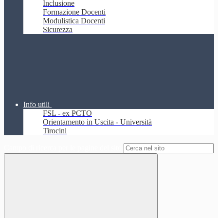
Inclusione
Formazione Docenti
Modulistica Docenti
Sicurezza
Info utili
FSL - ex PCTO
Orientamento in Uscita - Università
Tirocini
Campo di ricerca per le pagine del sito