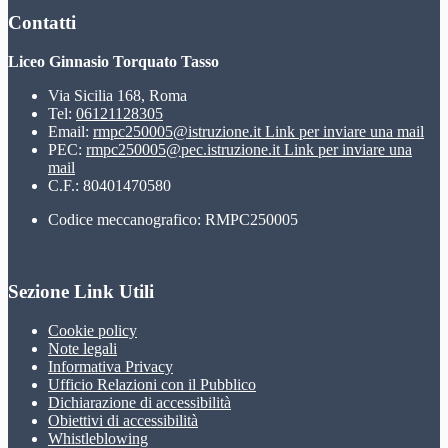
Contatti
Liceo Ginnasio Torquato Tasso
Via Sicilia 168, Roma
Tel:
06121128305
Email:
rmpc250005@istruzione.it
Link per inviare una mail
PEC:
rmpc250005@pec.istruzione.it
Link per inviare una
mail
C.F.: 80401470580
Codice meccanografico: RMPC250005
Sezione Link Utili
Cookie policy
Note legali
Informativa Privacy
Ufficio Relazioni con il Pubblico
Dichiarazione di accessibilità
Obiettivi di accessibilità
Whistleblowing