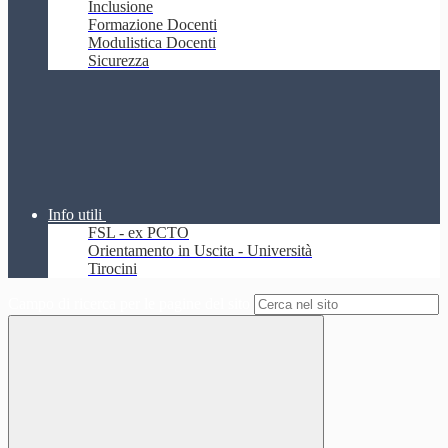
Inclusione
Formazione Docenti
Modulistica Docenti
Sicurezza
Info utili
FSL - ex PCTO
Orientamento in Uscita - Università
Tirocini
Campo di ricerca per le pagine del sito